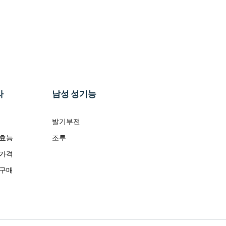
라
남성 성기능
발기부전
 효능
조루
 가격
 구매