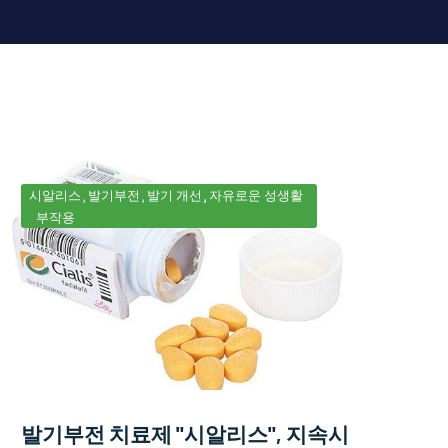
시알리스
발기부전
발기 개선
자유로운 성생활
부작용
발기부전 치료제 "시알리스", 지속시