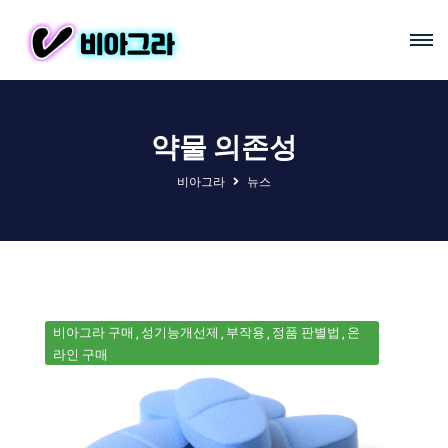
약물 의존성
비아그라
뉴스
비아그라 구매
성기능개선제
부작용
정품 판별법
온
라인 구매