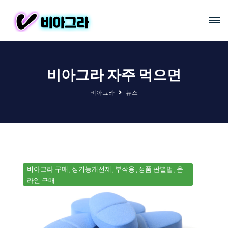
비아그라 자주 먹으면
비아그라
뉴스
비아그라 구매
성기능개선제
부작용
정품 판별법
온
라인 구매