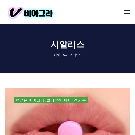
시알리스
비아그라
뉴스
여성용 비아그라
발기부전
애디
성기능