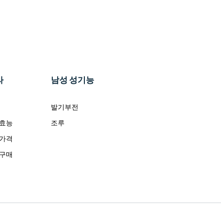
라
남성 성기능
발기부전
 효능
조루
 가격
 구매