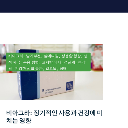
비아그라
발기부전
실데나필
성생활 향상
성
적 자극
복용 방법
고지방 식사
성관계
부작
용
건강한 생활 습관
알코올
담배
비아그라: 장기적인 사용과 건강에 미
치는 영향