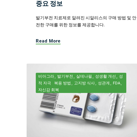
중요 정보
발기부전 치료제로 알려진 시알리스의 구매 방법 및 안
전한 구매를 위한 정보를 제공합니다.
Read More
비아그라
발기부전
실데나필
성생활 개선
성
적 자극
복용 방법
고지방 식사
성관계
FDA
자신감 회복