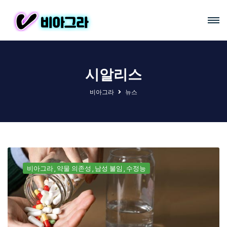
시알리스
비아그라
뉴스
비아그라
약물 의존성
남성 불임
수정능