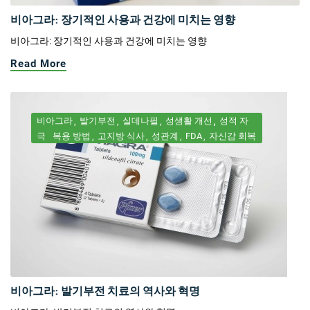
비아그라: 장기적인 사용과 건강에 미치는 영향
비아그라: 장기적인 사용과 건강에 미치는 영향
Read More
비아그라
발기부전
실데나필
성생활 개선
성적 자
극
복용 방법
고지방 식사
성관계
FDA
자신감 회복
비아그라: 발기부전 치료의 역사와 혁명