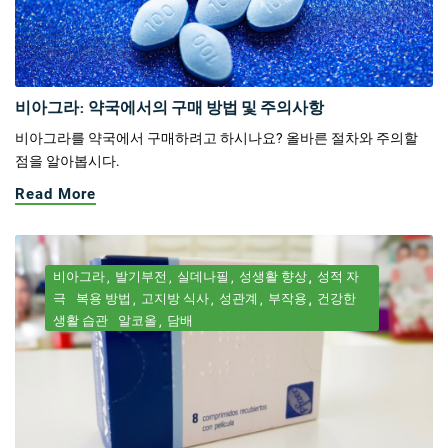
비아그라: 약국에서의 구매 방법 및 주의사항
비아그라를 약국에서 구매하려고 하시나요? 올바른 절차와 주의할
점을 알아봅시다.
Read More
비아그라
발기부전
실데나필
성생활 향상
성적 자
극
복용 방법
고지방 식사
성관계
부작용
건강한
생활 습관
알코올
담배