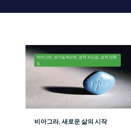
비아그라
성기능개선제
성적 자신감
성적 만족
도
비아그라, 새로운 삶의 시작