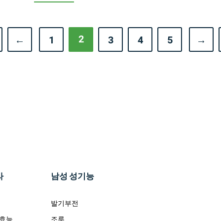
2
←
1
3
4
5
→
라
남성 성기능
발기부전
 효능
조루