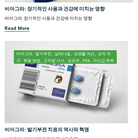
비아그라: 장기적인 사용과 건강에 미치는 영향
비아그라: 장기적인 사용과 건강에 미치는 영향
Read More
비아그라
발기부전
실데나필
성생활 개선
성적 자
극
복용 방법
고지방 식사
성관계
FDA
자신감 회복
비아그라: 발기부전 치료의 역사와 혁명