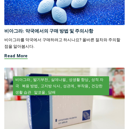
비아그라: 약국에서의 구매 방법 및 주의사항
비아그라를 약국에서 구매하려고 하시나요? 올바른 절차와 주의할
점을 알아봅시다.
Read More
비아그라
발기부전
실데나필
성생활 향상
성적 자
극
복용 방법
고지방 식사
성관계
부작용
건강한
생활 습관
알코올
담배