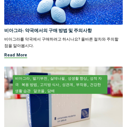
비아그라: 약국에서의 구매 방법 및 주의사항
비아그라를 약국에서 구매하려고 하시나요? 올바른 절차와 주의할
점을 알아봅시다.
Read More
비아그라
발기부전
실데나필
성생활 향상
성적 자
극
복용 방법
고지방 식사
성관계
부작용
건강한
생활 습관
알코올
담배