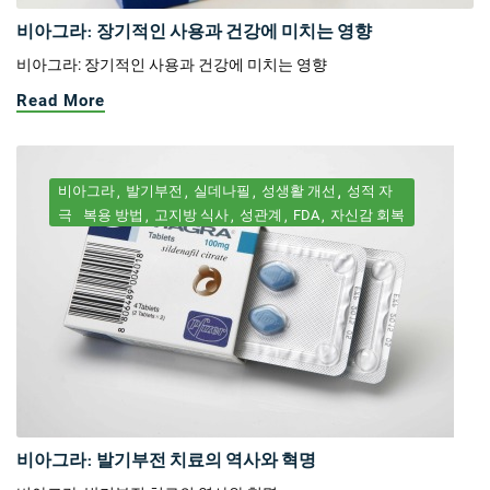
비아그라: 장기적인 사용과 건강에 미치는 영향
비아그라: 장기적인 사용과 건강에 미치는 영향
Read More
비아그라
발기부전
실데나필
성생활 개선
성적 자
극
복용 방법
고지방 식사
성관계
FDA
자신감 회복
비아그라: 발기부전 치료의 역사와 혁명