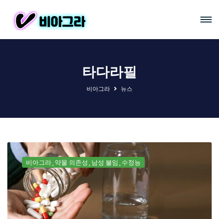
타다라필
비아그라
뉴스
비아그라
약물 의존성
남성 불임
수정능