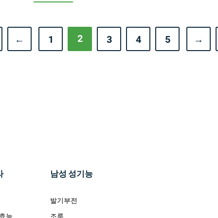
2
←
1
3
4
5
→
라
남성 성기능
발기부전
 효능
조루