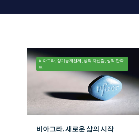
비아그라
성기능개선제
성적 자신감
성적 만족
도
비아그라, 새로운 삶의 시작