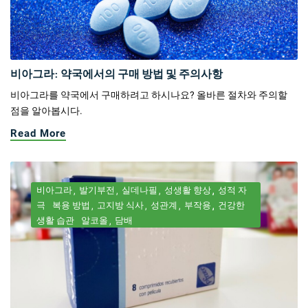
비아그라: 약국에서의 구매 방법 및 주의사항
비아그라를 약국에서 구매하려고 하시나요? 올바른 절차와 주의할
점을 알아봅시다.
Read More
비아그라
발기부전
실데나필
성생활 향상
성적 자
극
복용 방법
고지방 식사
성관계
부작용
건강한
생활 습관
알코올
담배