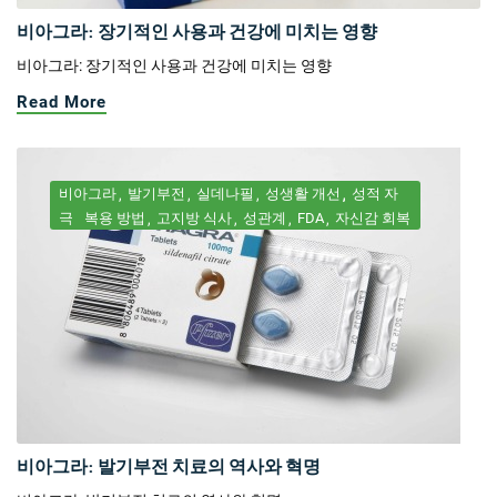
비아그라: 장기적인 사용과 건강에 미치는 영향
비아그라: 장기적인 사용과 건강에 미치는 영향
Read More
비아그라
발기부전
실데나필
성생활 개선
성적 자
극
복용 방법
고지방 식사
성관계
FDA
자신감 회복
비아그라: 발기부전 치료의 역사와 혁명