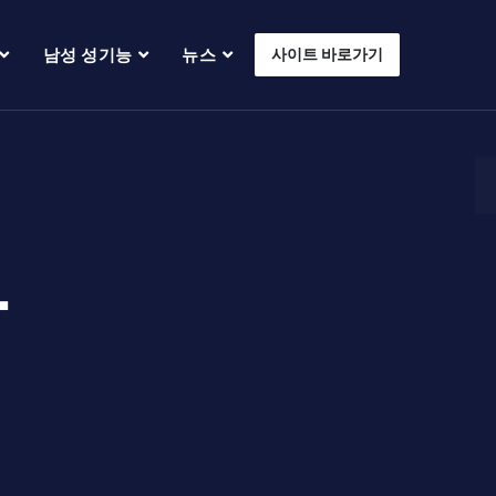
남성 성기능
뉴스
사이트 바로가기
과