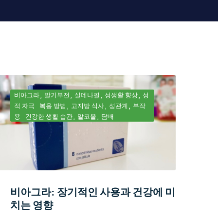
비아그라
발기부전
실데나필
성생활 향상
성
적 자극
복용 방법
고지방 식사
성관계
부작
용
건강한 생활 습관
알코올
담배
비아그라: 장기적인 사용과 건강에 미
치는 영향