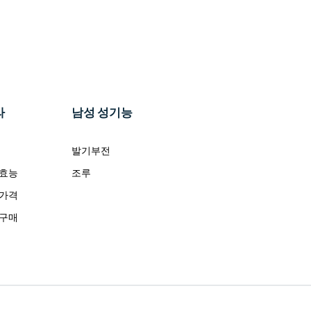
라
남성 성기능
발기부전
 효능
조루
 가격
 구매