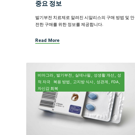
중요 정보
발기부전 치료제로 알려진 시알리스의 구매 방법 및 안
전한 구매를 위한 정보를 제공합니다.
Read More
비아그라
발기부전
실데나필
성생활 개선
성
적 자극
복용 방법
고지방 식사
성관계
FDA
자신감 회복