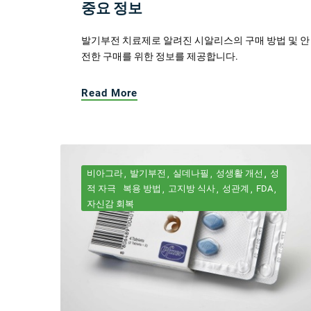
중요 정보
발기부전 치료제로 알려진 시알리스의 구매 방법 및 안
전한 구매를 위한 정보를 제공합니다.
Read More
비아그라
발기부전
실데나필
성생활 개선
성
적 자극
복용 방법
고지방 식사
성관계
FDA
자신감 회복