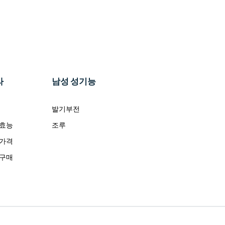
라
남성 성기능
발기부전
 효능
조루
 가격
 구매