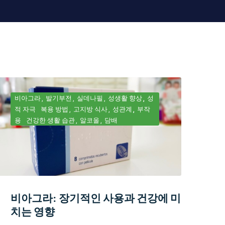
비아그라
발기부전
실데나필
성생활 향상
성
적 자극
복용 방법
고지방 식사
성관계
부작
용
건강한 생활 습관
알코올
담배
비아그라: 장기적인 사용과 건강에 미
치는 영향