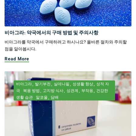
비아그라: 약국에서의 구매 방법 및 주의사항
비아그라를 약국에서 구매하려고 하시나요? 올바른 절차와 주의할
점을 알아봅시다.
Read More
비아그라
발기부전
실데나필
성생활 향상
성적 자
극
복용 방법
고지방 식사
성관계
부작용
건강한
생활 습관
알코올
담배