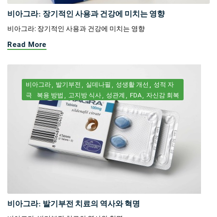
비아그라: 장기적인 사용과 건강에 미치는 영향
비아그라: 장기적인 사용과 건강에 미치는 영향
Read More
비아그라
발기부전
실데나필
성생활 개선
성적 자
극
복용 방법
고지방 식사
성관계
FDA
자신감 회복
비아그라: 발기부전 치료의 역사와 혁명