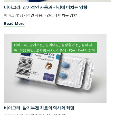
비아그라: 장기적인 사용과 건강에 미치는 영향
비아그라: 장기적인 사용과 건강에 미치는 영향
Read More
비아그라
발기부전
실데나필
성생활 개선
성적 자
극
복용 방법
고지방 식사
성관계
FDA
자신감 회복
비아그라: 발기부전 치료의 역사와 혁명