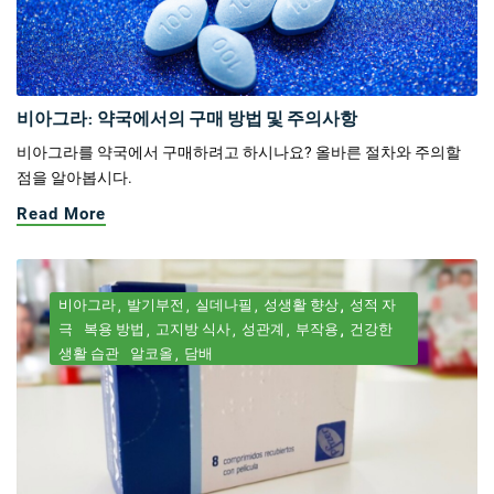
비아그라: 약국에서의 구매 방법 및 주의사항
비아그라를 약국에서 구매하려고 하시나요? 올바른 절차와 주의할
점을 알아봅시다.
Read More
비아그라
발기부전
실데나필
성생활 향상
성적 자
극
복용 방법
고지방 식사
성관계
부작용
건강한
생활 습관
알코올
담배