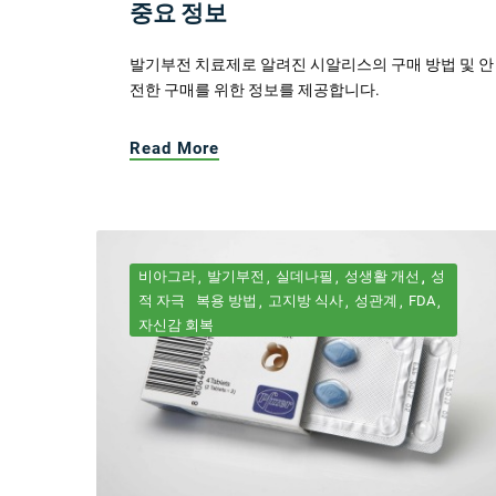
중요 정보
발기부전 치료제로 알려진 시알리스의 구매 방법 및 안
전한 구매를 위한 정보를 제공합니다.
Read More
비아그라
발기부전
실데나필
성생활 개선
성
적 자극
복용 방법
고지방 식사
성관계
FDA
자신감 회복