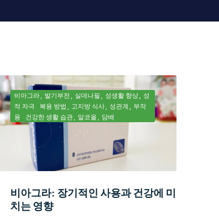
비아그라
발기부전
실데나필
성생활 향상
성
적 자극
복용 방법
고지방 식사
성관계
부작
용
건강한 생활 습관
알코올
담배
비아그라: 장기적인 사용과 건강에 미
치는 영향