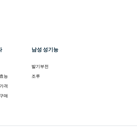
라
남성 성기능
발기부전
 효능
조루
 가격
 구매