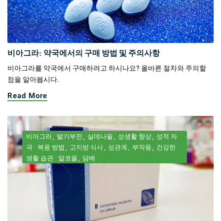
비아그라: 약국에서의 구매 방법 및 주의사항
비아그라를 약국에서 구매하려고 하시나요? 올바른 절차와 주의할
점을 알아봅시다.
Read More
비아그라
발기부전
실데나필
성생활 향상
성적 자
극
복용 방법
고지방 식사
성관계
부작용
건강한
생활 습관
알코올
담배