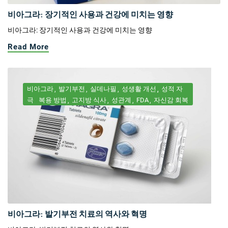
비아그라: 장기적인 사용과 건강에 미치는 영향
비아그라: 장기적인 사용과 건강에 미치는 영향
Read More
비아그라
발기부전
실데나필
성생활 개선
성적 자
극
복용 방법
고지방 식사
성관계
FDA
자신감 회복
비아그라: 발기부전 치료의 역사와 혁명