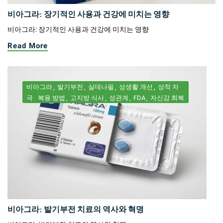
비아그라: 장기적인 사용과 건강에 미치는 영향
비아그라: 장기적인 사용과 건강에 미치는 영향
Read More
비아그라
발기부전
실데나필
성생활 개선
성적 자
극
복용 방법
고지방 식사
성관계
FDA
자신감 회복
비아그라: 발기부전 치료의 역사와 혁명