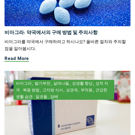
비아그라: 약국에서의 구매 방법 및 주의사항
비아그라를 약국에서 구매하려고 하시나요? 올바른 절차와 주의할
점을 알아봅시다.
Read More
비아그라
발기부전
실데나필
성생활 향상
성적 자
극
복용 방법
고지방 식사
성관계
부작용
건강한
생활 습관
알코올
담배