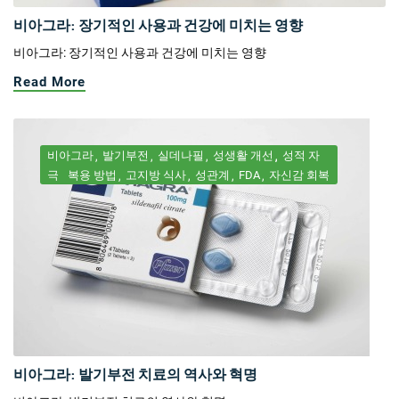
비아그라: 장기적인 사용과 건강에 미치는 영향
비아그라: 장기적인 사용과 건강에 미치는 영향
Read More
비아그라
발기부전
실데나필
성생활 개선
성적 자
극
복용 방법
고지방 식사
성관계
FDA
자신감 회복
비아그라: 발기부전 치료의 역사와 혁명