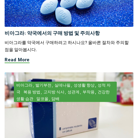
비아그라: 약국에서의 구매 방법 및 주의사항
비아그라를 약국에서 구매하려고 하시나요? 올바른 절차와 주의할
점을 알아봅시다.
Read More
비아그라
발기부전
실데나필
성생활 향상
성적 자
극
복용 방법
고지방 식사
성관계
부작용
건강한
생활 습관
알코올
담배