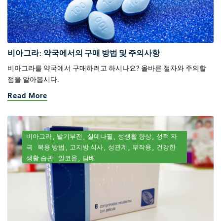
비아그라: 약국에서의 구매 방법 및 주의사항
비아그라를 약국에서 구매하려고 하시나요? 올바른 절차와 주의할
점을 알아봅시다.
Read More
비아그라
발기부전
실데나필
성생활 향상
성적 자
극
복용 방법
고지방 식사
성관계
부작용
건강한
생활 습관
알코올
담배