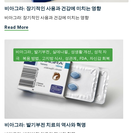
비아그라: 장기적인 사용과 건강에 미치는 영향
비아그라: 장기적인 사용과 건강에 미치는 영향
Read More
비아그라
발기부전
실데나필
성생활 개선
성적 자
극
복용 방법
고지방 식사
성관계
FDA
자신감 회복
비아그라: 발기부전 치료의 역사와 혁명