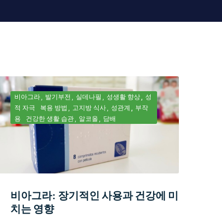
비아그라
발기부전
실데나필
성생활 향상
성
적 자극
복용 방법
고지방 식사
성관계
부작
용
건강한 생활 습관
알코올
담배
비아그라: 장기적인 사용과 건강에 미
치는 영향