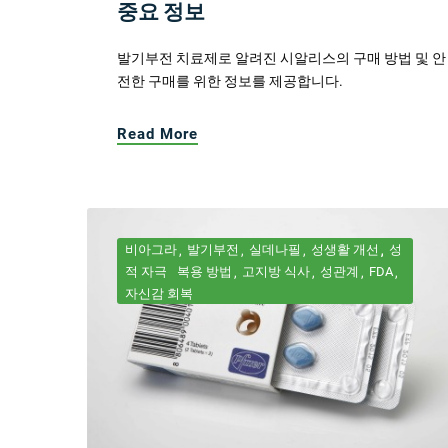
중요 정보
발기부전 치료제로 알려진 시알리스의 구매 방법 및 안
전한 구매를 위한 정보를 제공합니다.
Read More
비아그라
발기부전
실데나필
성생활 개선
성
적 자극
복용 방법
고지방 식사
성관계
FDA
자신감 회복