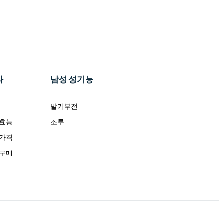
라
남성 성기능
발기부전
 효능
조루
 가격
 구매