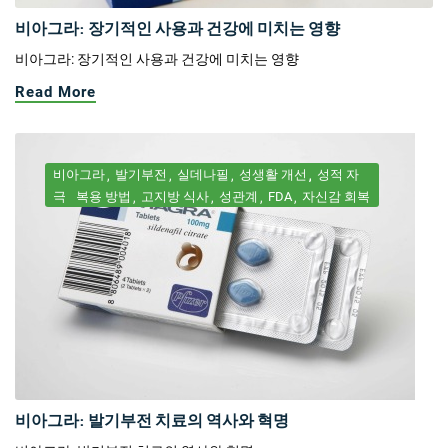
비아그라: 장기적인 사용과 건강에 미치는 영향
비아그라: 장기적인 사용과 건강에 미치는 영향
Read More
비아그라
발기부전
실데나필
성생활 개선
성적 자
극
복용 방법
고지방 식사
성관계
FDA
자신감 회복
비아그라: 발기부전 치료의 역사와 혁명