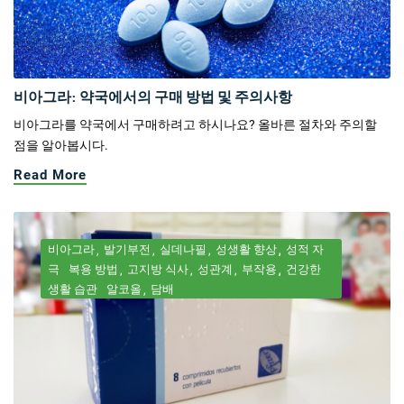
비아그라: 약국에서의 구매 방법 및 주의사항
비아그라를 약국에서 구매하려고 하시나요? 올바른 절차와 주의할
점을 알아봅시다.
Read More
비아그라
발기부전
실데나필
성생활 향상
성적 자
극
복용 방법
고지방 식사
성관계
부작용
건강한
생활 습관
알코올
담배