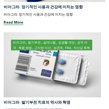
비아그라: 장기적인 사용과 건강에 미치는 영향
비아그라: 장기적인 사용과 건강에 미치는 영향
Read More
비아그라
발기부전
실데나필
성생활 개선
성적 자
극
복용 방법
고지방 식사
성관계
FDA
자신감 회복
비아그라: 발기부전 치료의 역사와 혁명