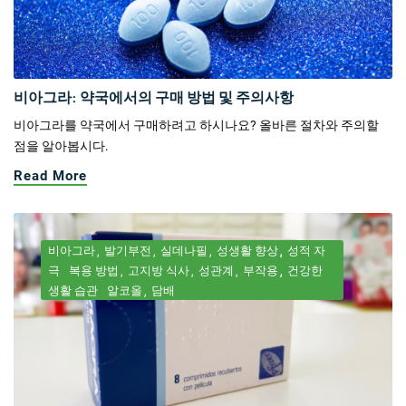
비아그라: 약국에서의 구매 방법 및 주의사항
비아그라를 약국에서 구매하려고 하시나요? 올바른 절차와 주의할
점을 알아봅시다.
Read More
비아그라
발기부전
실데나필
성생활 향상
성적 자
극
복용 방법
고지방 식사
성관계
부작용
건강한
생활 습관
알코올
담배