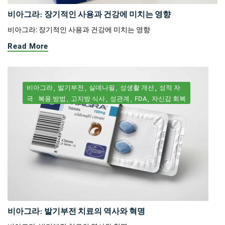
비아그라: 장기적인 사용과 건강에 미치는 영향
비아그라: 장기적인 사용과 건강에 미치는 영향
Read More
비아그라
발기부전
실데나필
성생활 개선
성적 자
극
복용 방법
고지방 식사
성관계
FDA
자신감 회복
비아그라: 발기부전 치료의 역사와 혁명