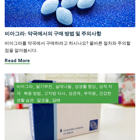
비아그라: 약국에서의 구매 방법 및 주의사항
비아그라를 약국에서 구매하려고 하시나요? 올바른 절차와 주의할
점을 알아봅시다.
Read More
비아그라
발기부전
실데나필
성생활 향상
성적 자
극
복용 방법
고지방 식사
성관계
부작용
건강한
생활 습관
알코올
담배