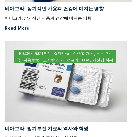
비아그라: 장기적인 사용과 건강에 미치는 영향
비아그라: 장기적인 사용과 건강에 미치는 영향
Read More
비아그라
발기부전
실데나필
성생활 개선
성적 자
극
복용 방법
고지방 식사
성관계
FDA
자신감 회복
비아그라: 발기부전 치료의 역사와 혁명