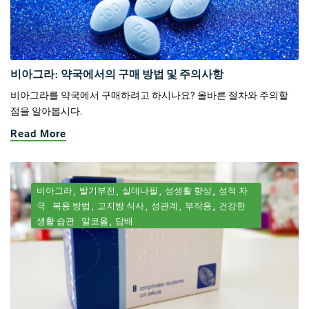
비아그라: 약국에서의 구매 방법 및 주의사항
비아그라를 약국에서 구매하려고 하시나요? 올바른 절차와 주의할
점을 알아봅시다.
Read More
비아그라
발기부전
실데나필
성생활 향상
성적 자
극
복용 방법
고지방 식사
성관계
부작용
건강한
생활 습관
알코올
담배