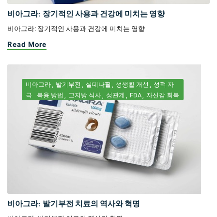
비아그라: 장기적인 사용과 건강에 미치는 영향
비아그라: 장기적인 사용과 건강에 미치는 영향
Read More
비아그라
발기부전
실데나필
성생활 개선
성적 자
극
복용 방법
고지방 식사
성관계
FDA
자신감 회복
비아그라: 발기부전 치료의 역사와 혁명