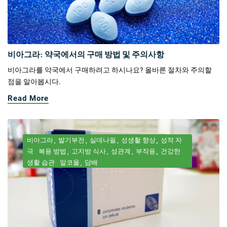
비아그라: 약국에서의 구매 방법 및 주의사항
비아그라를 약국에서 구매하려고 하시나요? 올바른 절차와 주의할
점을 알아봅시다.
Read More
비아그라
발기부전
실데나필
성생활 향상
성적 자
극
복용 방법
고지방 식사
성관계
부작용
건강한
생활 습관
알코올
담배