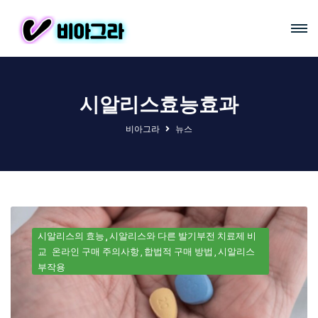
시알리스효능효과
비아그라
뉴스
시알리스의 효능
시알리스와 다른 발기부전 치료제 비
교
온라인 구매 주의사항
합법적 구매 방법
시알리스
부작용