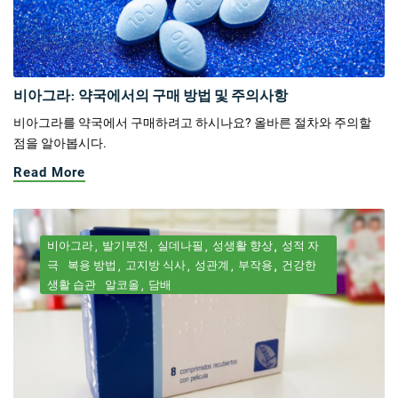
비아그라: 약국에서의 구매 방법 및 주의사항
비아그라를 약국에서 구매하려고 하시나요? 올바른 절차와 주의할
점을 알아봅시다.
Read More
비아그라
발기부전
실데나필
성생활 향상
성적 자
극
복용 방법
고지방 식사
성관계
부작용
건강한
생활 습관
알코올
담배