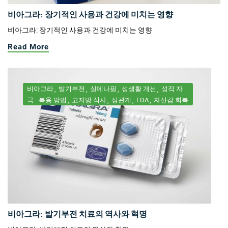
비아그라: 장기적인 사용과 건강에 미치는 영향
비아그라: 장기적인 사용과 건강에 미치는 영향
Read More
비아그라
발기부전
실데나필
성생활 개선
성적 자
극
복용 방법
고지방 식사
성관계
FDA
자신감 회복
비아그라: 발기부전 치료의 역사와 혁명