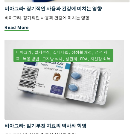
비아그라: 장기적인 사용과 건강에 미치는 영향
비아그라: 장기적인 사용과 건강에 미치는 영향
Read More
비아그라
발기부전
실데나필
성생활 개선
성적 자
극
복용 방법
고지방 식사
성관계
FDA
자신감 회복
비아그라: 발기부전 치료의 역사와 혁명