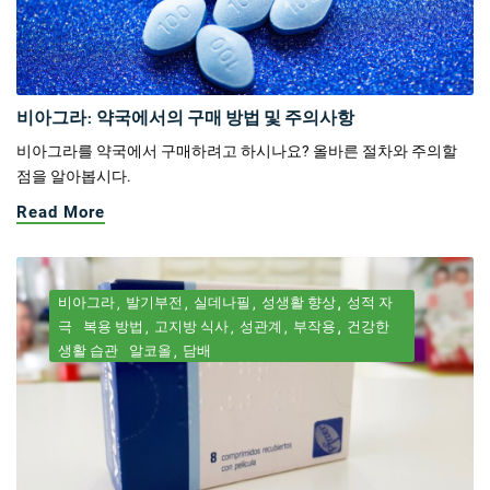
비아그라: 약국에서의 구매 방법 및 주의사항
비아그라를 약국에서 구매하려고 하시나요? 올바른 절차와 주의할
점을 알아봅시다.
Read More
비아그라
발기부전
실데나필
성생활 향상
성적 자
극
복용 방법
고지방 식사
성관계
부작용
건강한
생활 습관
알코올
담배