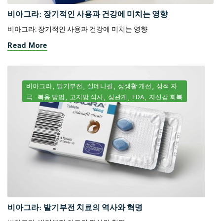
비아그라: 장기적인 사용과 건강에 미치는 영향
비아그라: 장기적인 사용과 건강에 미치는 영향
Read More
비아그라
발기부전
실데나필
성생활 개선
성적 자
극
복용 방법
고지방 식사
성관계
FDA
자신감 회복
비아그라: 발기부전 치료의 역사와 혁명