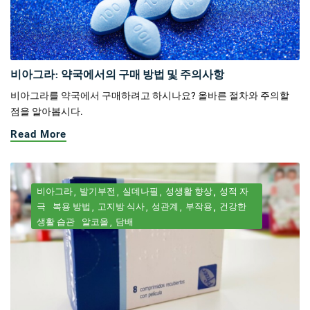
비아그라: 약국에서의 구매 방법 및 주의사항
비아그라를 약국에서 구매하려고 하시나요? 올바른 절차와 주의할
점을 알아봅시다.
Read More
비아그라
발기부전
실데나필
성생활 향상
성적 자
극
복용 방법
고지방 식사
성관계
부작용
건강한
생활 습관
알코올
담배