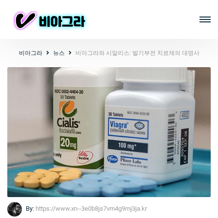
비아그라
뉴스
비아그라와 시알리스: 발기부전 치료제의 대명사
By:
https://www.xn--3e0b8js7vm4g9mj3ja.kr