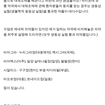
품으로 대체조제를 해준다고 하는데 과연 괜찮을까요? 하시는데 보
통 약국에서 대체조제에 관해 환자분들의 동의를 얻는 경우는 생동성
실험(생물학적 동등성 실험)을 통과한 약물이 대다수입니다.
수많은 제네릭 의약품이 있지만 제가 일하는 약국에 비치해놓은 의약
품 위주로 설명해 드리자면 (모두 생동성 실험 통과 의약품입니다.)
비아그라 - 누리그라정(대웅제약), 맥시그라(국제),
비아맥스(아주), 일양 실데나필정(일양), 팔팔정(한미)
시알리스 - 구구정(한미), 부광 타다라필(부광),
타오르정(대웅), 토네이드정(일동)
등이 있습니다.