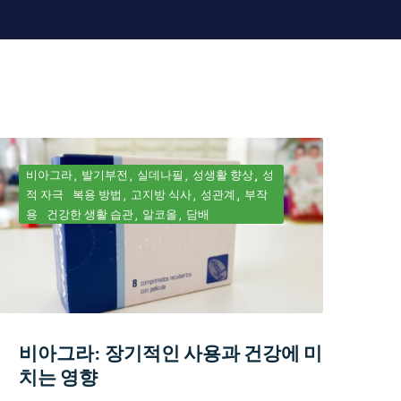
비아그라
발기부전
실데나필
성생활 향상
성
적 자극
복용 방법
고지방 식사
성관계
부작
용
건강한 생활 습관
알코올
담배
비아그라: 장기적인 사용과 건강에 미
치는 영향