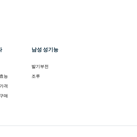
라
남성 성기능
발기부전
 효능
조루
 가격
 구매