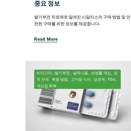
중요 정보
발기부전 치료제로 알려진 시알리스의 구매 방법 및 안
전한 구매를 위한 정보를 제공합니다.
Read More
비아그라
발기부전
실데나필
성생활 개선
성
적 자극
복용 방법
고지방 식사
성관계
FDA
자신감 회복